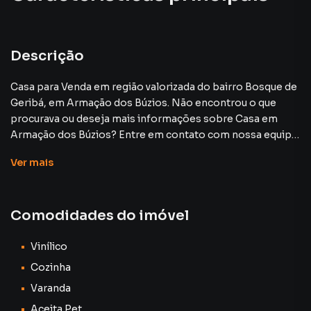
Piscina
Aceita Pet
Descrição
Quadra do Mar
Casa para Venda em região valorizada do bairro Bosque de
Geribá, em Armação dos Búzios. Não encontrou o que
Sauna Úmida
procurava ou deseja mais informações sobre Casa em
Armação dos Búzios? Entre em contato com nossa equipe
Churrasqueira
pelo telefone (22) 99841-2333.
Ver
mais
A Andrea Antunes Imóveis tem mais opções de
apartamentos, casas residenciais e comerciais, sobrados,
Comodidades do imóvel
terrenos, lojas e barracões para venda ou locação, além de
empreendimentos em construção ou lançamentos na
planta em Bosque de Geribá e em outras regiões de
Vinílico
Armação dos Búzios. Aqui você encontra milhares de
Cozinha
ofertas para encontrar o imóvel que mais combina com
Varanda
seu estilo de vida.
Aceita Pet