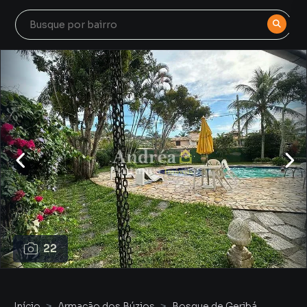
22
Início
Armação dos Búzios
Bosque de Geribá