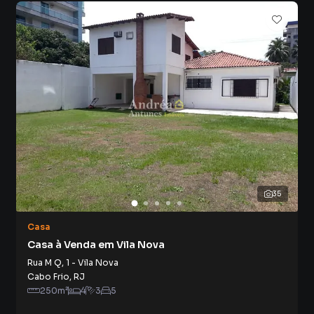
Búzios, o que aumenta muito o número de contatos
interessados e tendo como consequência uma maior
chance de vender ou alugar seu imóvel mais rápido.
Contamos também com um time de programadores,
corretores treinados e uma central de atendimento
preparada para atender proprietários e inquilinos.
35
Casa
Casa à Venda em Vila Nova
Rua M Q
,
1
-
Vila Nova
Cabo Frio
,
RJ
250
m²
4
3
5