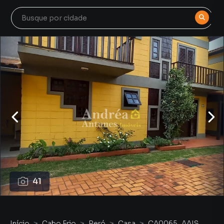
41
Início
Cabo Frio
Peró
Casa
CA0065_AAIS