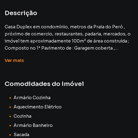
Portão Eletrônico
Descrição
Quadra do Mar
Casa Duplex em condomínio, metros da Praia do Peró ,
próximo de comercio, restaurantes, padaria, mercados, o
Varanda
imóvel tem aproximadamente 100m² de área construída ;
Composto no 1° Pavimento de : Garagem coberta ,
Aceita Pet
varanda, cozinha, área de serviço, sala, lavabo.
Ver
mais
2° Pavimento : 02 quartos com varanda , corredor
,banheiro.
Possui sótão coberto em madeira.
Comodidades do imóvel
Doc Ok
Armário Cozinha
Aquecimento Elétrico
Casa para Venda em região valorizada do bairro Peró, em
Cozinha
Cabo Frio. Não encontrou o que procurava ou deseja mais
Armário Banheiro
informações sobre Casa em Cabo Frio? Entre em contato
com nossa equipe pelo telefone (22) 99841-2333.
Sacada