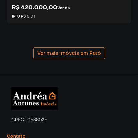
R$ 420.000,00
Venda
IPTU
R$ 0,01
Ver mais imóveis em
Peró
CRECI:
058802F
Contato