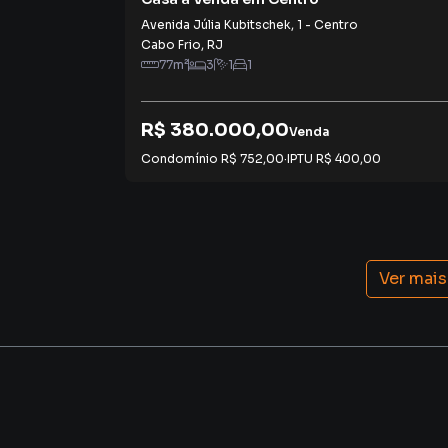
Avenida Júlia Kubitschek
,
1
-
Centro
Cabo Frio
,
RJ
77
m²
3
1
1
R$ 380.000,00
Venda
Condomínio
R$ 752,00
·
IPTU
R$ 400,00
Ver mais