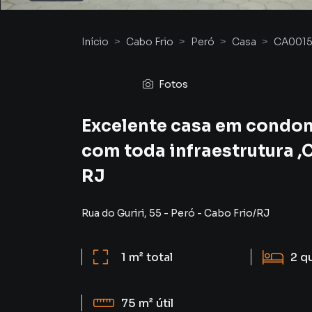
Início
Cabo Frio
Peró
Casa
CA0015
Fotos
Excelente casa em condom
com toda infraestrutura ,C
RJ
Rua do Guriri
,
55
-
Peró
-
Cabo Frio
/
RJ
1 m²
total
2
q
75 m²
útil