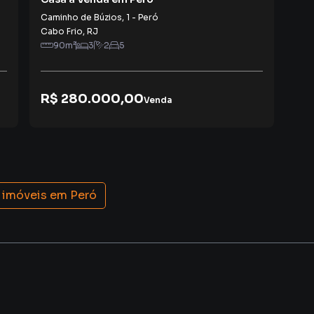
Caminho de Búzios
,
1
-
Peró
Rua
Cabo Frio
,
RJ
Cab
90
m²
3
2
5
R$ 280.000,00
R$
Venda
 imóveis em
Peró