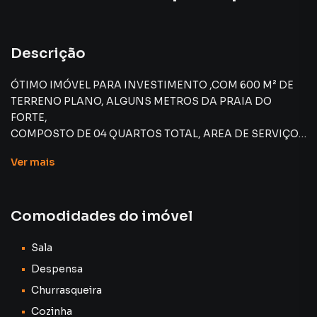
Descrição
ÓTIMO IMÓVEL PARA INVESTIMENTO ,COM 600 M² DE
TERRENO PLANO, ALGUNS METROS DA PRAIA DO
FORTE,
COMPOSTO DE 04 QUARTOS TOTAL, AREA DE SERVIÇO,
3 BANHEIROS, SALA AMPLA, VARANDA DE FRENTE E
Ver
mais
TALERAL , ÓTIMA LOCALIZAÇÃO PRA MORADIA E
INVESTIMENTO COMERCIAL, QUINTAL AMPLO COM
CHURRASQUEIRA, ÁREA VERDE COM GRAMADO, MAIS
Comodidades do imóvel
UMA CASA EM ANEXO ,GARAGEM PARA 05 OU MAIS
VEÍSCULOS.
DOCUMENTO OK , ACEITA FINANCIAMNETO BANCÁRIO.
Sala
Despensa
Churrasqueira
Casa para Venda em região valorizada do bairro Vila Nova,
Cozinha
em Cabo Frio. Não encontrou o que procurava ou deseja