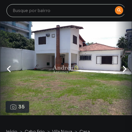
35
Início
Cabo Frio
Vila Nova
Casa