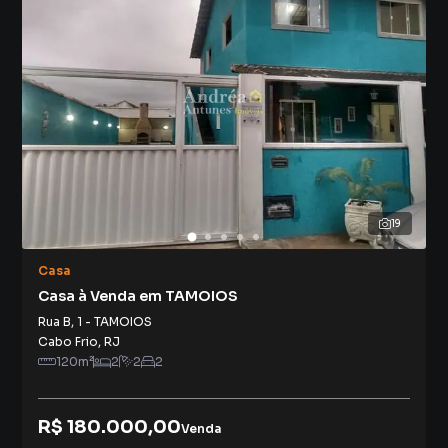
19
Casa
Casa à Venda em TAMOIOS
Rua B
,
1
-
TAMOIOS
Cabo Frio
,
RJ
120
m²
2
2
2
R$ 180.000,00
Venda