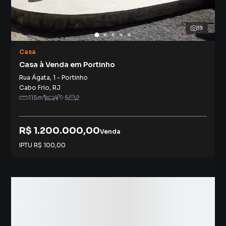
39
Casa
Casa à Venda em Portinho
Rua Ágata
,
1
-
Portinho
Cabo Frio
,
RJ
115
m²
4
5
2
R$ 1.200.000,00
Venda
IPTU
R$ 100,00