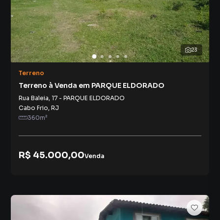
23
Terreno
Terreno à Venda em PARQUE ELDORADO
Rua Baleia
,
17
-
PARQUE ELDORADO
Cabo Frio
,
RJ
360
m²
R$ 45.000,00
Venda