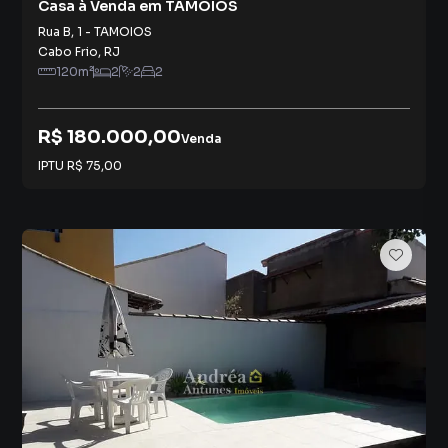
Casa à Venda em TAMOIOS
Rua B
,
1
-
TAMOIOS
Cabo Frio
,
RJ
120
m²
2
2
2
R$ 180.000,00
Venda
IPTU
R$ 75,00