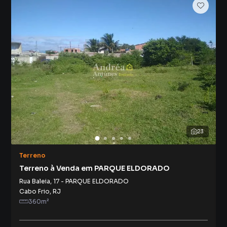
23
Terreno
Terreno à Venda em PARQUE ELDORADO
Rua Baleia
,
17
-
PARQUE ELDORADO
Cabo Frio
,
RJ
360
m²