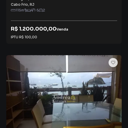
Cabo Frio
,
RJ
115
m²
4
5
2
R$ 1.200.000,00
Venda
IPTU
R$ 100,00