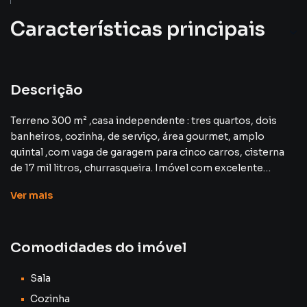
Características principais
Descrição
Terreno 300 m² ,casa independente : tres quartos, dois
banheiros, cozinha, de serviço, área gourmet, amplo
quintal ,com vaga de garagem para cinco carros, cisterna
de 17 mil litros, churrasqueira. Imóvel com excelente
estrutura e possui RGI podendo ser financiado por crédito
Ver
mais
imobiliário.
Doc com RGI
Comodidades do imóvel
Valor : 250 mil
Sala
Cozinha