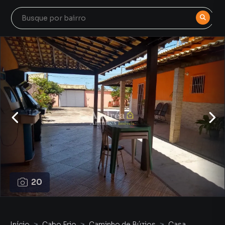
20
Início
Cabo Frio
Caminho de Búzios
Casa