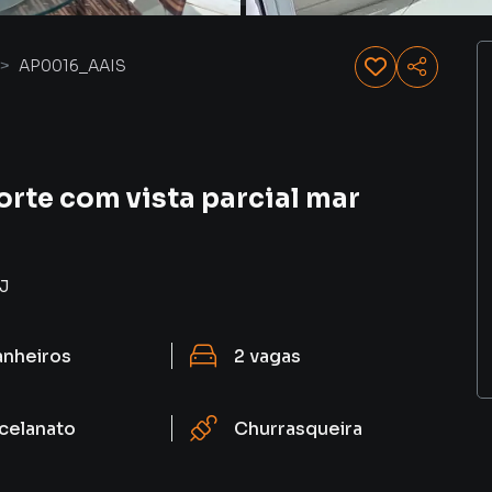
AP0016_AAIS
rte com vista parcial mar
J
anheiros
2
vagas
celanato
Churrasqueira