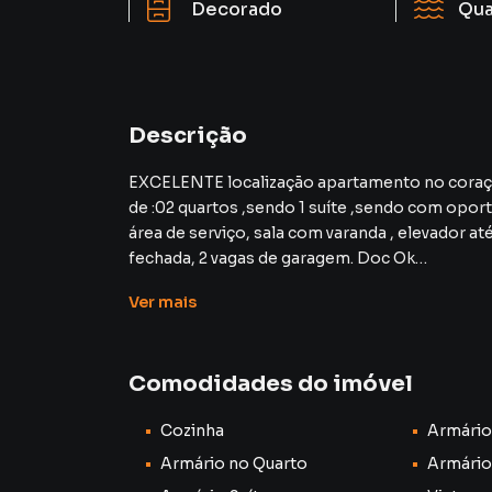
Decorado
Qua
Descrição
EXCELENTE localização apartamento no coração da Praia do Forte co
de :02 quartos ,sendo 1 suíte ,sendo com opor
área de serviço, sala com varanda , elevador até cobertura, área externa com churrasqueira, porteira
fechada, 2 vagas de garagem. Doc Ok
Taxa de condomínio 650 a 700,00
Ver
mais
Aceita permuta para Niterói à negociar.
Valor 890 mil.
Comodidades do imóvel
Apartamento para Venda em região valorizada 
Cozinha
Armário
procurava ou deseja mais informações sobre
nossa equipe pelo telefone (22) 99841-2333.
Armário no Quarto
Armário