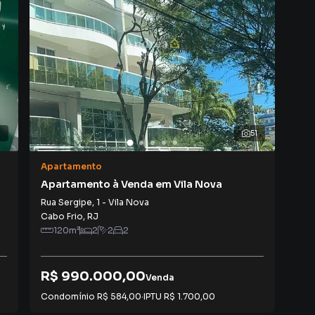
dos e uma central de atendimento preparada para
1
51
Apartamento
Apa
Apartamento à Venda em Vila Nova
Apa
Rua Sergipe
,
1
-
Vila Nova
Pra
Cabo Frio
,
RJ
Con
120
m²
2
2
2
1
R$ 990.000,00
Venda
R$
Condomínio
R$ 584,00
·
IPTU
R$ 1.700,00