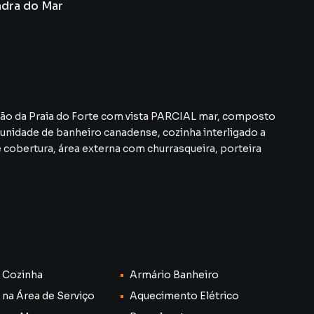
dra do Mar
m vista PARCIAL mar, composto
tunidade de banheiro canadense, cozinha interligado a
do bairro Centro, em Cabo Frio. Não encontrou o que
 Cozinha
Armário Banheiro
 Apartamento em Cabo Frio? Entre em contato com
 na Área de Serviço
Aquecimento Elétrico