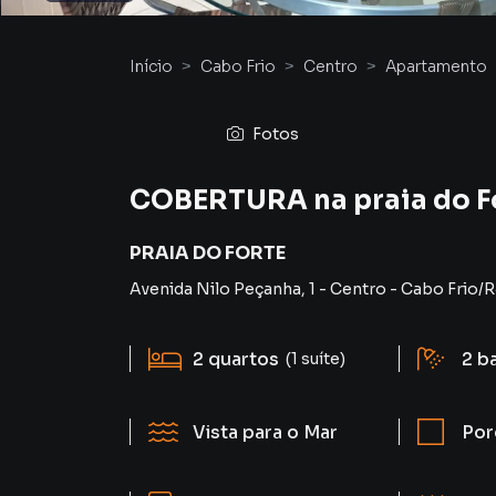
Início
Cabo Frio
Centro
Apartamento
Fotos
COBERTURA na praia do Fo
PRAIA DO FORTE
Avenida Nilo Peçanha
,
1
-
Centro
-
Cabo Frio
/
R
2
quartos
2
b
(1 suíte)
Vista para o Mar
Por