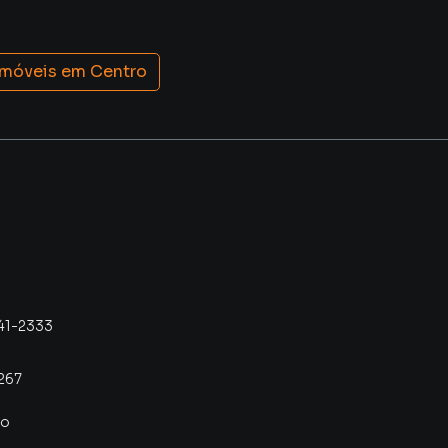
imóveis em
Centro
41-2333
267
co