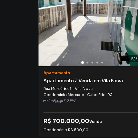
um time de programadores, corretores treina
atender proprietários e inquilinos.
3
Apartamento
Apartamento à Venda em Vila Nova
Rua Mercúrio
,
1
-
Vila Nova
Condominio Mercurio
·
Cabo Frio
,
RJ
1
m²
4
3
2
R$ 700.000,00
Venda
Condomínio
R$ 500,00