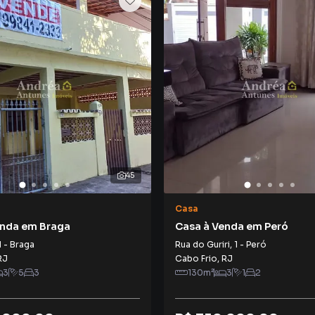
45
Casa
enda em Braga
Casa à Venda em Peró
1
-
Braga
Rua do Guriri
,
1
-
Peró
RJ
Cabo Frio
,
RJ
3
5
3
130
m²
3
1
2