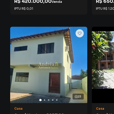
R$ 420.000,00
R$ 650
Venda
IPTU
R$ 0,01
IPTU
R$ 1.2
23
Casa
Casa