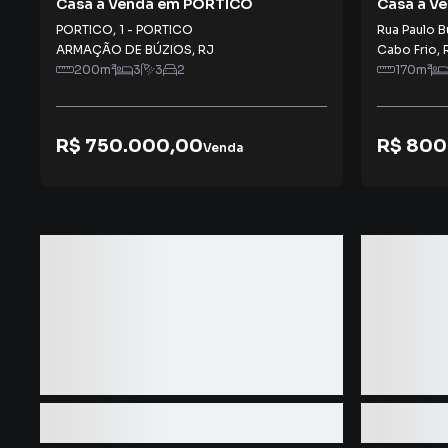
Casa à Venda em PORTICO
Casa à V
PORTICO
,
1
-
PORTICO
Rua Paulo B
ARMAÇÃO DE BÚZIOS
,
RJ
Cabo Frio
,
200
m²
3
3
2
170
m²
R$ 750.000,00
R$ 800
Venda