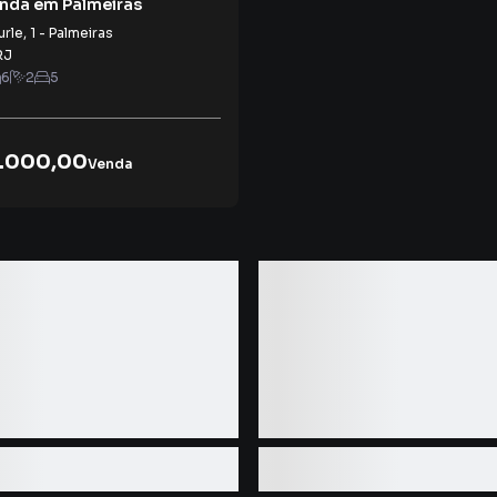
enda em Palmeiras
urle
,
1
-
Palmeiras
RJ
6
2
5
.000,00
Venda