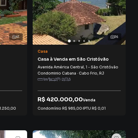
41
36
Casa
Casa à Venda em São Cristóvão
Avenida América Central
,
1
-
São Cristóvão
Condominio Cabana
·
Cabo Frio
,
RJ
1
m²
2
2
3
R$ 420.000,00
Venda
1.250,00
Condomínio
R$ 985,00
·
IPTU
R$ 0,01