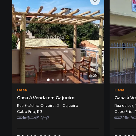
29
Casa
Casa
Casa à Venda em Cajueiro
Casa à V
Rua Eraldino Oliveira
,
2
-
Cajueiro
Rua da Luz
,
Cabo Frio
,
RJ
Cabo Frio
,
1
m²
4
4
2
225
m²