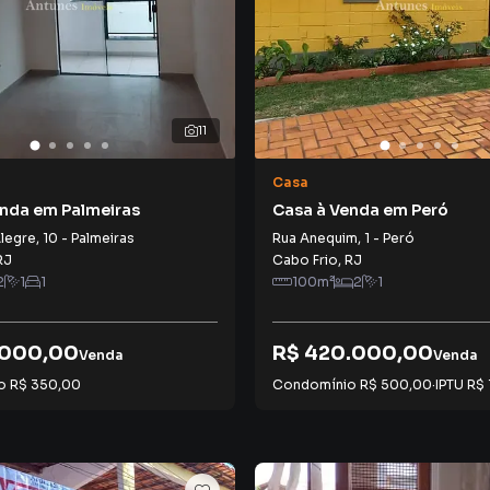
11
Casa
enda em Palmeiras
Casa à Venda em Peró
legre
,
10
-
Palmeiras
Rua Anequim
,
1
-
Peró
RJ
Cabo Frio
,
RJ
2
1
1
100
m²
2
1
.000,00
R$ 420.000,00
Venda
Venda
io
R$ 350,00
Condomínio
R$ 500,00
·
IPTU
R$ 