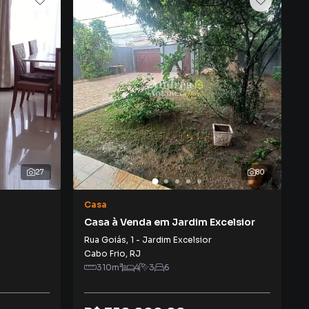
27
80
Casa
Casa à Venda em Jardim Excelsior
Rua Goiás
,
1
-
Jardim Excelsior
Cabo Frio
,
RJ
310
m²
4
3
6