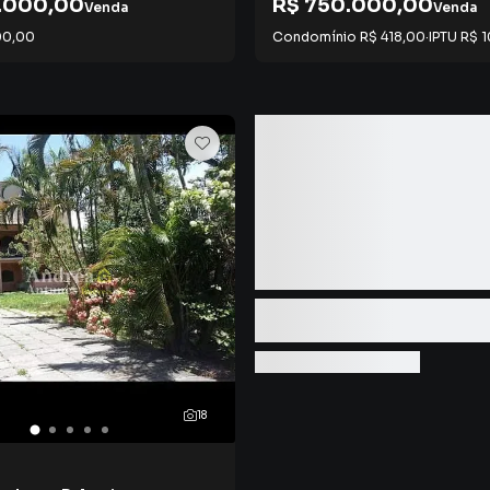
.000,00
R$ 750.000,00
Venda
Venda
00,00
Condomínio
R$ 418,00
·
IPTU
R$ 
18