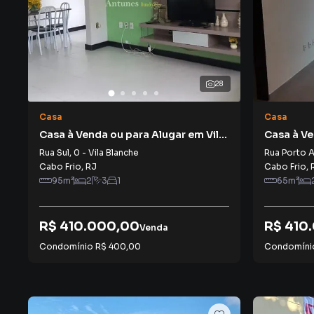
28
Casa
Casa
Casa à Venda ou para Alugar em Vila
Casa à V
Blanche
Rua Sul
,
0
-
Vila Blanche
Rua Porto A
Cabo Frio
,
RJ
Cabo Frio
,
95
m²
2
3
1
65
m²
R$ 410.000,00
R$ 410
Venda
Condomínio
R$ 400,00
Condomín